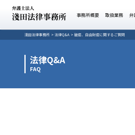
事務所概要
取扱業務
弁
淺田法律事務所
法律Q&A
破産、自由財産に関するご質問
法律Q&A
FAQ