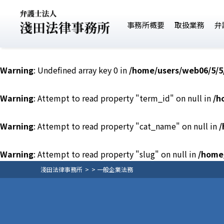
事務所概要
取扱業務
弁
Warning
: Undefined array key 0 in
/home/users/web06/5/5
Warning
: Attempt to read property "term_id" on null in
/h
Warning
: Attempt to read property "cat_name" on null in
/
Warning
: Attempt to read property "slug" on null in
/home
淺田法律事務所
一般企業法務