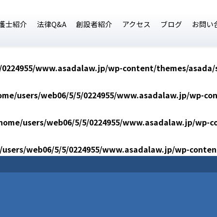
護士紹介
法律Q&A
創設者紹介
アクセス
ブログ
お問い
/0224955/www.asadalaw.jp/wp-content/themes/asada/s
ome/users/web06/5/5/0224955/www.asadalaw.jp/wp-con
home/users/web06/5/5/0224955/www.asadalaw.jp/wp-co
/users/web06/5/5/0224955/www.asadalaw.jp/wp-conten